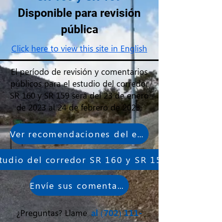
Disponible para revisión
pública
Click here to view this site in English
El período de revisión y comentarios
públicos para el estudio del corredor
SR 160 y SR 159 será del 23 de enero
de 2023 al 24 de febrero de 2023.
Ver recomendaciones del estudio de corredores
tudio del corredor SR 160 y SR 159
Envíe sus comentarios
¿Preguntas? Llame
al
(702) 111-