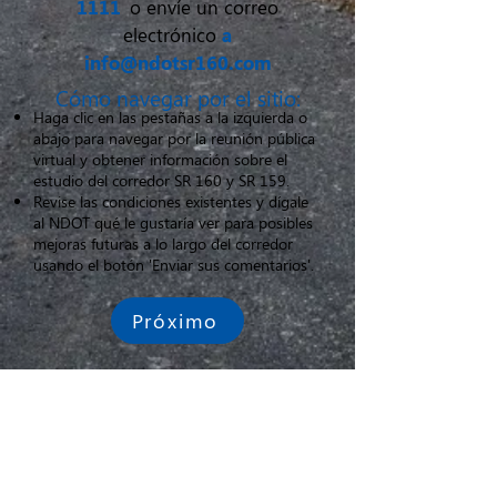
1111
o envíe un correo
electrónico
a
info@ndotsr160.com
Cómo navegar por el sitio:
Haga clic en las pestañas a la izquierda o
abajo para navegar por la reunión pública
virtual y obtener información sobre el
estudio del corredor SR 160 y SR 159.
Revise las condiciones existentes y dígale
al NDOT qué le gustaría ver para posibles
mejoras futuras a lo largo del corredor
usando el botón 'Enviar sus comentarios'.
Próximo