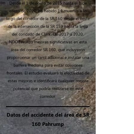
Desde el 1 de enero de 2015 hasta el 1 de
enero de 2020, ha habido 14 muertes a lo
largo del corredor de la SR 160 desde el oeste
de la intersección de la SR 159 hasta la línea
del condado de Clark. De 2017 a 2020,
NDOT realizó mejoras significativas en esta
área del corredor SR 160, que incluyeron
proporcionar un carril adicional e instalar una
barrera mediana para evitar colisiones
frontales. El estudio evaluará la efectividad de
estas mejoras e identificará cualquier mejora
potencial que podría realizarse en este
corredor.
Datos del accidente del área de SR
160 Pahrump