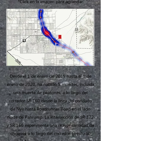
*Click en la imagen para agrandar
Desde el 1 de enero de 2015 hasta el 1 de
enero de 2020, ha habido 5 muertes, incluida
una muerte de peatones, a lo largo del
corredor SR 160 desde la línea del condado
de Nye hasta Roadrunner Road en el lado
norte de Pahrump. La intersección de SR 372
y SR 160 experimenta una mayor cantidad de
choques a lo largo del corredor. El estudio