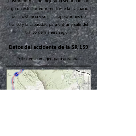
buscará formas de mejorar la seguridad a lo
largo de este corredor mediante la evaluación
de la distancia visual, las operaciones de
tráfico y la capacidad para entrar y salir del
tráfico de manera segura.
Datos del accidente de la SR 159
*Click en la imagen para agrandar
Desde el 1 de enero de 2015 hasta el 1 de